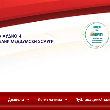
Дозволи
Легислатива
Публикации/Анал