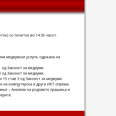
ток) со почеток во 14:30 часот.
лни медиумски услуги, одржана на
 од Законот за медиуми.
 од Законот за медиуми.
 15 став 3 од Законот за медиуми.
е на компјутерска и друга ИKT опрема.
вање – Анализи на родовите прашања и
ерите.
Wingaga