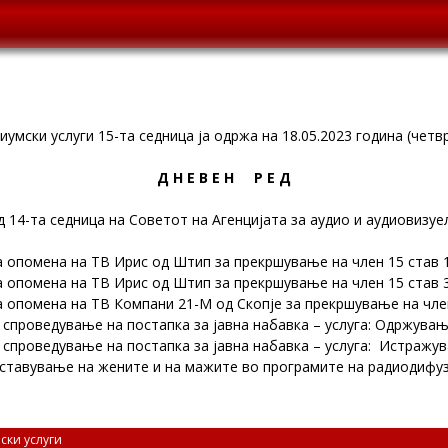
умски услуги 15-та седница ја одржа на 18.05.2023 година (четвр
Д Н Е В Е Н Р Е Д
 14-та седница на Советот на Агенцијата за аудио и аудиовизуе
а опомена на ТВ Ирис од Штип за прекршување на член 15 став 1
а опомена на ТВ Ирис од Штип за прекршување на член 15 став 3
а опомена на ТВ Компани 21-М од Скопје за прекршување на член
спроведување на постапка за јавна набавка – услуга: Одржувањ
спроведување на постапка за јавна набавка – услуга: Истражу
ставување на жените и на мажите во програмите на радиодифуз
ски услуги