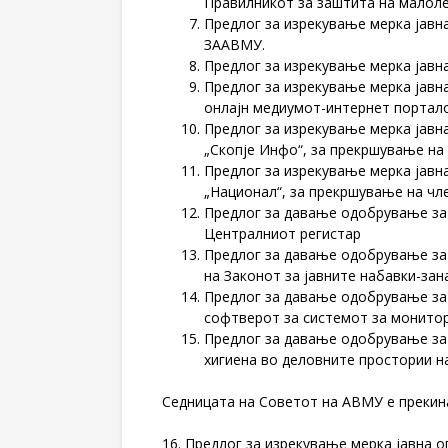
Правилникот за заштита на малоле
Предлог за изрекување мерка јавн
ЗААВМУ.
Предлог за изрекување мерка јавн
Предлог за изрекување мерка јав
онлајн медиумот-интернет портало
Предлог за изрекување мерка јав
„Скопје Инфо“, за прекршување на 
Предлог за изрекување мерка јав
„Национал“, за прекршување на чле
Предлог за давање одобрување за 
Централниот регистар
Предлог за давање одобрување за 
на Законот за јавните набавки-зан
Предлог за давање одобрување за 
софтверот за системот за монитор
Предлог за давање одобрување за 
хигиена во деловните простории на
Седницата на Советот на АВМУ е прекин
16. Предлог за изрекување мерка јавна 