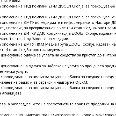
тните лица.
а опомена на ТРД Компани 21-М ДООЕЛ Скопје, за прекршување на
а опомена на ТРД Компани 21-М ДООЕЛ Скопје, за прекршување н
на опомена на ДМТУ во медиумите и информирањето Нистори ДО
т „Нистори“, за прекршување на член 14 став 1 од Законот за м
на опомена на ДИТКУ ДМС Комуникација ДООЕЛ Скопје, издавач 
член 14 став 1 од Законот за медиуми.
на опомена на ДМТУ Н&М Медиа Група ДООЕЛ Скопје, издавач на
н 14 став 1 од Законот за медиуми.
донесување одлука за уплата на средства за пристап до Интер
донесување на одлука за набавка на услуга со проценета вредн
аетчиски услуги.
спроведување на постапка за јавна набавка за следниот предме
ирање на радио и тв сервиси и надзор на ОЈЕКМ.
спроведување на постапка за јавна набавка за следниот предме
 Агенцијата.
ата, а разгледувањето на преостанатите точки ќе продолжи на 
опомена на ЈРП Македонска Радиотелевизија Скопје – Македонска