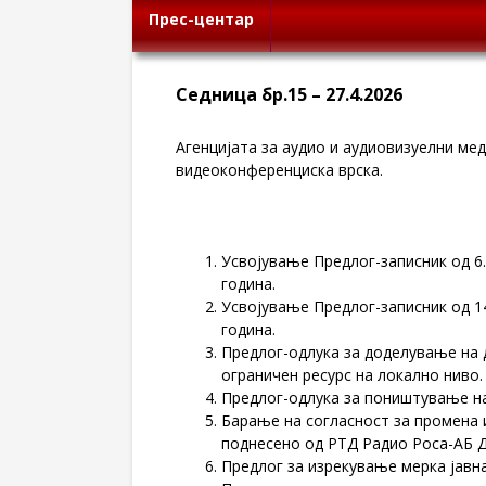
Прес-центар
Седница бр.15 – 27.4.2026
Агенцијата за аудио и аудиовизуелни меди
видеоконференциска врска.
Усвојување Предлог-записник од 6.
година.
Усвојување Предлог-записник од 14
година.
Предлог-одлука за доделување на 
ограничен ресурс на локално ниво.
Предлог-одлука за поништување на
Барање на согласност за промена 
поднесено од РТД Радио Роса-АБ Д
Предлог за изрекување мерка јавн