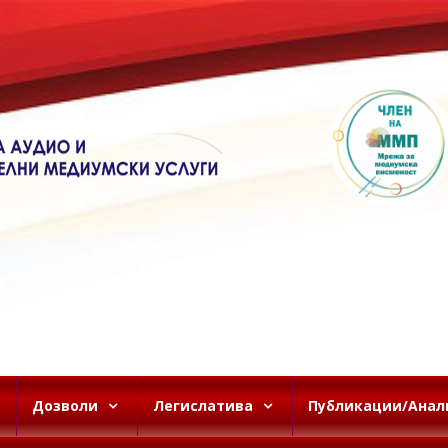
Дозволи
Легислатива
Публикации/Анал