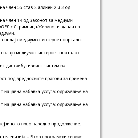
 член 55 став 2 алинеи 2 и 3 од
а член 14 од Законот за медиуми.
ОЕЛ с.Стримница-Желино, издавач на
едиуми.
на онлајн медиумот-интернет порталот
 онлајн медиумот-интернет порталот
нет дистрибутивниот систем на
ост под вредносните прагови за примена
т на јавна набавка-услуга: oдржување на
т на јавна набавка-услуга: одржување на
нејзиното прво наредно продолжение.
 телевизија – Втор програмски сервис