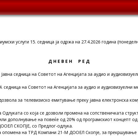
умски услуги 15. седница ја одржа на 27.4.2026 година (понеделн
Д Н Е В Е Н Р Е Д
 Јавна седница на Советот на Агенцијата за аудио и аудиовизуел
. седница на Советот на Агенцијата за аудио и аудиовизуелни ме
дозвола за телевизиско емитување преку јавна електронска ко
 Одлуката со која се дозволи промена на сопственичката струк
или дополнување на повеќе од 20% од програмскиот концепт о
ООЕЛ СКОПЈЕ, со Предлог-одлука.
а опомена на ТРД Компани 21-М ДООЕЛ Скопје, за прекршување 