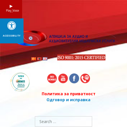
Skip
to
Play_Voice
content
ACCESSIBILITY
Политика за приватност
Одговор и исправка
Search
for: