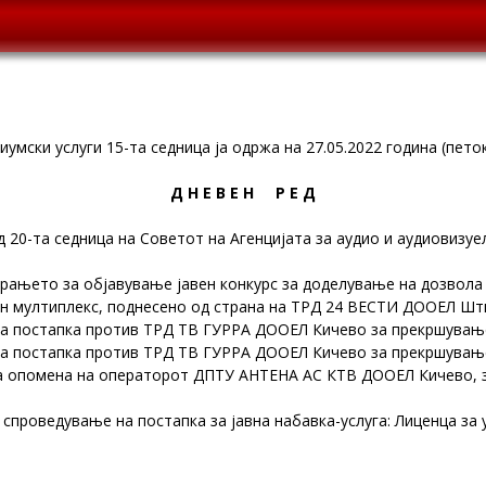
а
умски услуги 15-та седница ја одржа на 27.05.2022 година (петок
Д Н Е В Е Н Р Е Д
 20-та седница на Советот на Агенцијата за аудио и аудиовизуе
рањето за објавување јавен конкурс за доделување на дозвола
ен мултиплекс, поднесено од страна на ТРД 24 ВЕСТИ ДООЕЛ Шт
а постапка против ТРД ТВ ГУРРА ДООЕЛ Кичево за прекршување 
а постапка против ТРД ТВ ГУРРА ДООЕЛ Кичево за прекршување
на опомена на операторот ДПТУ АНТЕНА АС КТВ ДООЕЛ Кичево, 
спроведување на постапка за јавна набавка-услуга: Лиценца за 