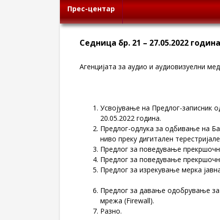
Прес-центар
Седница бр. 21 – 27.05.2022 годин
Агенцијата за аудио и аудиовизуелни меди
Усвојување на Предлог-записник од
20.05.2022 година.
Предлог-одлука за одбивање на Ба
ниво преку дигитален терестријал
Предлог за поведување прекршочн
Предлог за поведување прекршочн
Предлог за изрекување мерка јав
Предлог за давање одобрување за 
мрежа (Firewall).
Разно.