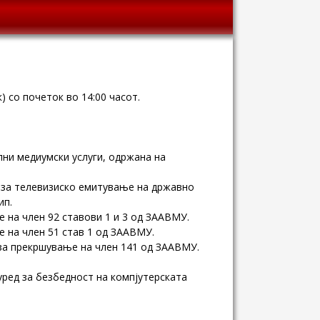
) со почеток во 14:00 часот.
лни медиумски услуги, одржана на
 за телевизиско емитување на државно
ип.
на член 92 ставови 1 и 3 од ЗААВМУ.
 на член 51 став 1 од ЗААВМУ.
за прекршување на член 141 од ЗААВМУ.
уред за безбедност на компјутерската