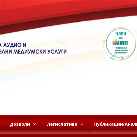
Дозволи
Легислатива
Публикации/Анал