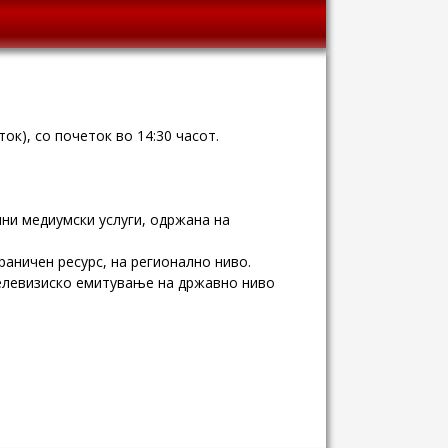
ток), со почеток во 14:30 часот.
лни медиумски услуги, одржана на
аничен ресурс, на регионално ниво.
телевизиско емитување на државно ниво