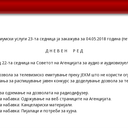
умски услуги 23-та седница ја закажува за 04.05.2018 година (пе
Д Н Е В Е Н Р Е Д
 22-та седница на Советот на Агенцијата за аудио и аудиовизуе
озвола за телевизиско емитување преку ЈЕКМ што не користи огр
ања за распишување јавен конкурс за доделување дозвола за 
за одземање на дозволата на радиодифузер.
а набавка: Одржување на веб страниците на Агенцијата.
а набавка: Канцелариски материјали.
 набавка: Пијалаци и потреби за кујна.