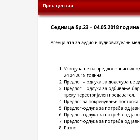
Прес-центар
Седница бр.23 – 04.05.2018 година
Агенцијата за аудио и аудиовизуелни меди
Усвојување на предлог-записник од
24.04.2018 година.
Предлог – одлука за доделување д
Предлог – одлуки за одбивање бар
преку терестријален предавател.
Предлог за покренување постапка 
Предлог-одлука за потреба од јавн
Предлог-одлука за потреба од јавн
Предлог-одлука за потреба од јавна
Разно.