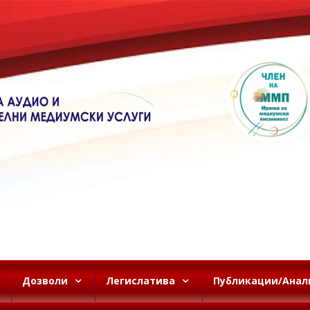
Дозволи
Легислатива
Публикации/Анал