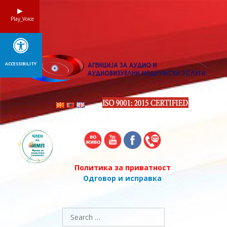
Skip
to
Play_Voice
content
ACCESSIBILITY
Политика за приватност
Одговор и исправка
Search
for: