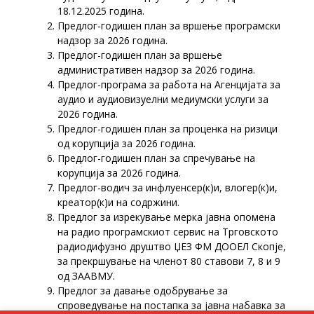
18.12.2025 година.
Предлог-годишен план за вршење програмски
надзор за 2026 година.
Предлог-годишен план за вршење
административен надзор за 2026 година.
Предлог-програма за работа на Агенцијата за
аудио и аудиовизуелни медиумски услуги за
2026 година.
Предлог-годишен план за проценка на ризици
од корупција за 2026 година.
Предлог-годишен план за спречување на
корупција за 2026 година.
Предлог-водич за инфлуенсер(к)и, влогер(к)и,
креатор(к)и на содржини.
Предлог за изрекување мерка јавна опомена
на радио програмскиот сервис на Трговското
радиодифузно друштво ЏЕЗ ФМ ДООЕЛ Скопје,
за прекршување на членот 80 ставови 7, 8 и 9
од ЗААВМУ.
Предлог за давање одобрување за
спроведување на постапка за јавна набавка за