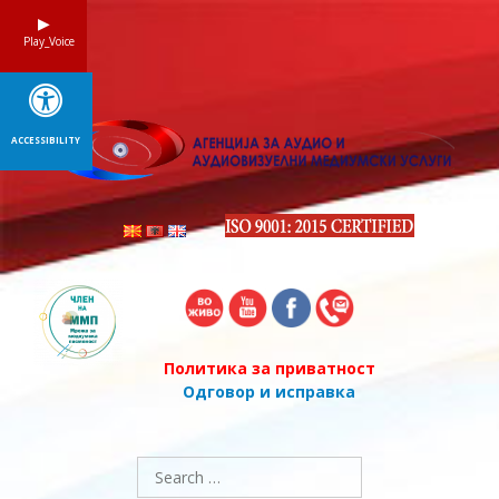
Skip
to
Play_Voice
content
ACCESSIBILITY
Политика за приватност
Одговор и исправка
Search
for: