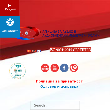
Skip
to
Play_Voice
content
ACCESSIBILITY
Политика за приватност
Одговор и исправка
Search
for: