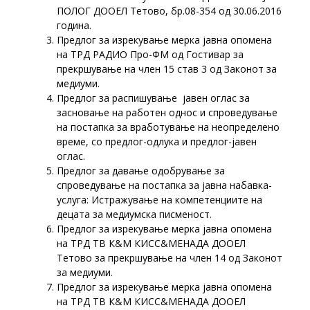
ПОЛОГ ДООЕЛ Тетово, бр.08-354 од 30.06.2016
година.
Предлог за изрекување мерка јавна опомена
на ТРД РАДИО Про-ФМ од Гостивар за
прекршување на член 15 став 3 од Законот за
медиуми.
Предлог за распишување јавен оглас за
засновање на работен однос и спроведување
на постапка за вработување на неопределено
време, со предлог-одлука и предлог-јавен
оглас.
Предлог за давање одобрување за
спроведување на постапка за јавна набавка-
услуга: Истражување на компетенциите на
децата за медиумска писменост.
Предлог за изрекување мерка јавна опомена
на ТРД ТВ К&М КИСС&МЕНАДА ДООЕЛ
Тетово за прекршување на член 14 од Законот
за медиуми.
Предлог за изрекување мерка јавна опомена
на ТРД ТВ К&М КИСС&МЕНАДА ДООЕЛ