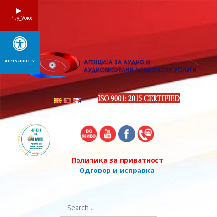
Skip
to
Play_Voice
content
ACCESSIBILITY
Политика за приватност
Одговор и исправка
Search
for: