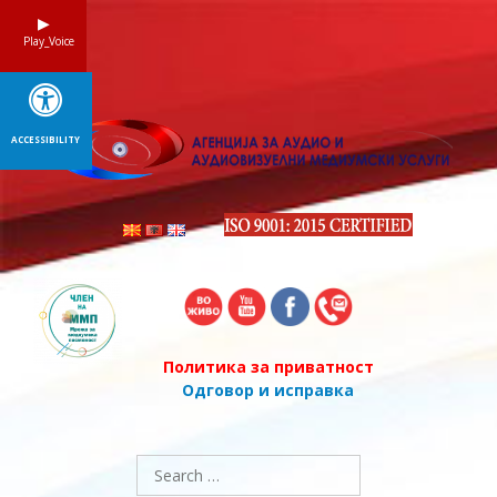
Skip
to
Play_Voice
content
ACCESSIBILITY
Политика за приватност
Одговор и исправка
Search
for: