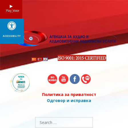
Skip
to
Play_Voice
content
ACCESSIBILITY
Политика за приватност
Одговор и исправка
Search
for: