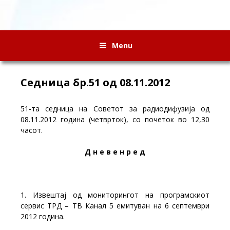
Menu
Седница бр.51 од 08.11.2012
51-та седница на Советот за радиодифузија од
08.11.2012 година (четврток), со почеток во 12,30
часот.
Д н е в е н р е д
1. Извештај од мониторингот на програмскиот
сервис ТРД – ТВ Канал 5 емитуван на 6 септември
2012 година.