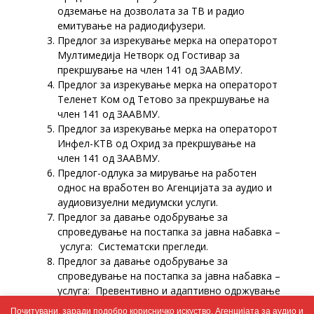
одземање на дозволата за ТВ и радио
емитување на радиодифузери.
Предлог за изрекување мерка на операторот
Мултимедија Нетворк од Гостивар за
прекршување на член 141 од ЗААВМУ.
Предлог за изрекување мерка на операторот
Теленет Ком од Тетово за прекршување на
член 141 од ЗААВМУ.
Предлог за изрекување мерка на операторот
Инфел-КТВ од Охрид за прекршување на
член 141 од ЗААВМУ.
Предлог-oдлука за мирување на работен
однос на вработен во Агенцијата за аудио и
аудиовизуелни медиумски услуги.
Предлог за давање одобрување за
спроведување на постапка за јавна набавка –
услуга: Систематски прегледи.
Предлог за давање одобрување за
спроведување на постапка за јавна набавка –
услуга: Превентивно и адаптивно одржување
на интегриран софтвер за правно, финансиско
Почитувани, заради подобро корисничко искуство, Агенцијата за аудио и