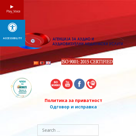
Skip
to
Play_Voice
content
ACCESSIBILITY
Политика за приватност
Одговор и исправка
Search
for: