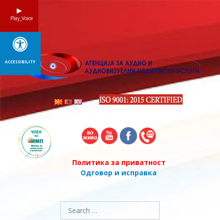
Skip
to
Play_Voice
content
ACCESSIBILITY
Политика за приватност
Одговор и исправка
Search
for: