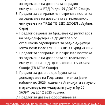
за одземање на дозволата за радио
емитување на РТД Радио 99 ДООЕЛ Скопје.
Предлог за запирање на покрената постапка
за одземање на дозволата за телевизиско
емитување на ТРДД ТВ-ЕДО ДООЕЛ с.Љубин,
Сарај.
Предлог-решение за бришење од регистарот
на радиодифузери на Друштвото со
ограничена одговорност за радио-дифузија
Митаноски Веле СУПЕР РАДИО Охрид ДООЕЛ.
Предлог за запирање на покрената постапка
за одземање на дозволата за телевизиско
емитување на ТРД Прва Скопска ТВ ДООЕЛ
Скопје (ТВ МТМ Скопје).
Предлог за давање одобрување за
дополнување на Годишниот план за јавни
набавки во 2026 година на Агенцијата за аудио
и аудиовизуелни медиумски услуги бр.05-
5639/1 од 26.12.2025 година.
Предлог за давање одобрување за
спроведување постапка за јавна набавка-
Почитувани, заради подобро корисничко искуство, Агенцијата за аудио и