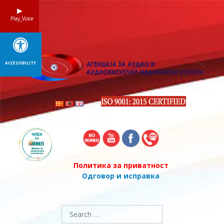
Skip
to
Play_Voice
content
ACCESSIBILITY
Политика за приватност
Одговор и исправка
Search
for: