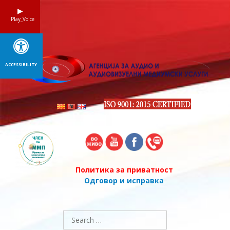
Skip
to
Play_Voice
content
ACCESSIBILITY
Политика за приватност
Одговор и исправка
Search
for: