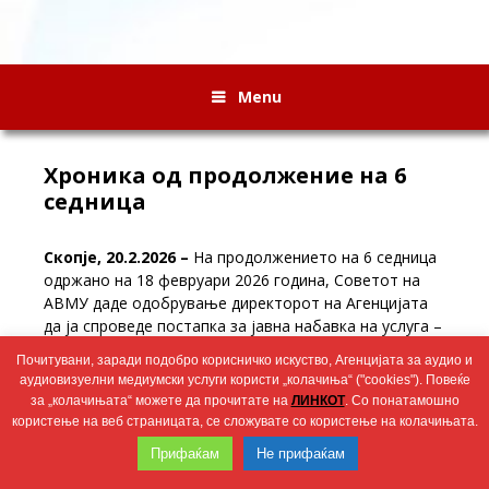
Menu
Хроника од продолжение на 6
седница
Скопје, 20.2.2026 –
На продолжението на 6 седница
одржано на 18 февруари 2026 година, Советот на
АВМУ даде одобрување директорот на Агенцијата
да ја спроведе постапка за јавна набавка на услуга –
наем на возила (оперативен лизинг).
Почитувани, заради подобро корисничко искуство, Агенцијата за аудио и
аудиовизуелни медиумски услуги користи „колачиња“ ("cookies"). Повеќе
за „колачињата“ можете да прочитате на
ЛИНКОТ
. Со понатамошно
Wingaga
користење на веб страницата, се сложувате со користење на колачињата.
provides
2026 © Агенција за аудио и аудиовизуелни медиумски услуги
unique
Прифаќам
Не прифаќам
content
and