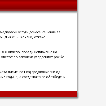
 медиумски услуги донесе Решение за
ни-ЛД ДООЕЛ Кочани, откако
ООЕЛ Кичево, поради неплаќање на
Советот во законски утврдениот рок ќе
ката писменост кај средношколци од
2026 година, а средствата се обезбедени
Wingaga
provides
unique