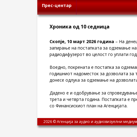
Прес-центар
Хроника од 10 седница
Скопје,
10 март 2026 година
– На денеш
запирање на постапката за одземање на
радиодифузерот во целост го уплати го
Воедно, покрената е постапка за одзем
годишниот надоместок за дозволата за т
донесе одлука за одземање на дозволата
Дадено е и одобрување за спроведување 
трета и четврта година. Постапката е пр
со Финансискиот план на Агенцијата.
2026 © Агенција за аудио и аудиовизуелни медиум