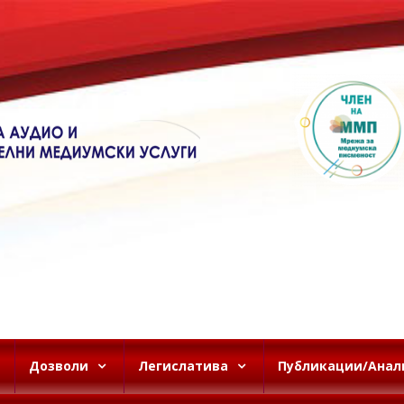
Дозволи
Легислатива
Публикации/Анал