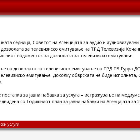
ната седница, Советот на Агенцијата за аудио и аудиовизуелни
 дозволата за телевизиско емитување на ТРД Телевизија Коча
дишниот надоместок за дозволата за телевизиско емитување.
ање на дозволата за телевизиско емитување на ТРД ТВ Гурра Д
елевизиско емитување. Доколку обврската не биде исполнета, 
.
постапка за јавна набавка за услуга – истражување на медиумс
едвидена со Годишниот план за јавни набавки на Агенцијата за 
ски услуги