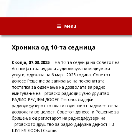
Menu
Хроника од 10-та седница
Скопје, 07.03.2025
– На 10-та седница на Советот на
Агенцијата за аудио и аудиовизуелни медиумски
услуги, одржана на 6 март 2025 година, Советот
донесе Решение за запирање на покренатата
постапка за одземање на дозволата за радио
емитување на Трговско радиодифузно друштво
РАДИО РЕД ФМ ДООЕЛ Тетово, бидејќи
радиодифузерот го плати годишниот надоместок за
дозволата во целост. Советот донесе и Решение за
бришење од регистарот на радиодифузери на
Трговското друштво за радио-дифузна дејност ТВ
ШУТЕЛ ДООЕЛ Скопје.