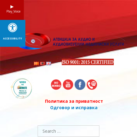
Skip
to
Play_Voice
content
ACCESSIBILITY
Политика за приватност
Одговор и исправка
Search
for: