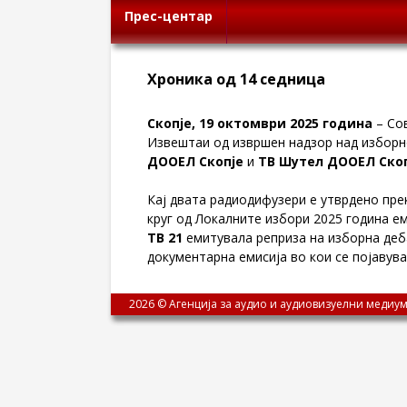
Прес-центар
Хроника од 14 седница
Скопје, 19 октомври 2025 година
– Сов
Извештаи од извршен надзор над изборн
ДООЕЛ Скопје
и
ТВ Шутел ДООЕЛ Ско
Кај двата радиодифузери е утврдено пре
круг од Локалните избори 2025 година е
ТВ 21
емитувала реприза на изборна деб
документарна емисија во кои се појавув
2026 © Агенција за аудио и аудиовизуелни медиум