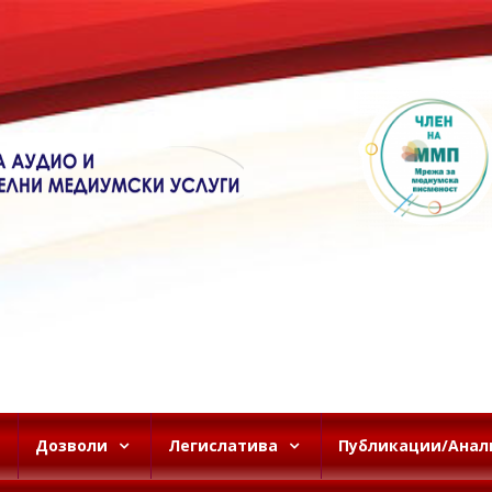
Дозволи
Легислатива
Публикации/Анал