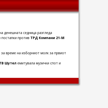
 на денешната седница разгледа
и постапки против
ТРД Компани 21-М
 за време на изборниот молк за првиот
ТВ Шутел
емитувала музички спот и
Wingaga
provides
unique
content
and
entertaining
resources