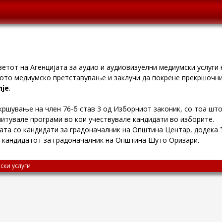
етот на Агенцијата за аудио и аудиовизуелни медиумски услуги
ото медиумско претставување и заклучи да покрене прекршочн
пје
.
кршување на член 76-б став 3 од Изборниот законик, со тоа што
митувале програми во кои учествувале кандидати во изборите.
ата со кандидати за градоначалник на Општина Центар, додека
а кандидатот за градоначалник на Општина Шуто Оризари.
ски услуги