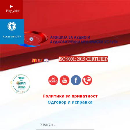
Skip
to
Play_Voice
content
ACCESSIBILITY
Политика за приватност
Одговор и исправка
Search
for: