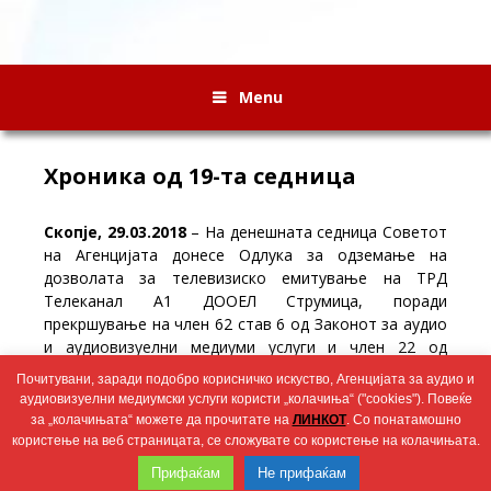
Menu
Хроника од 19-та седница
Скопје, 29.03.2018
– На денешната седница Советот
на Агенцијата донесе Одлука за одземање на
дозволата за телевизиско емитување на ТРД
Телеканал А1 ДООЕЛ Струмица, поради
прекршување на член 62 став 6 од Законот за аудио
и аудиовизуелни медиуми услуги и член 22 од
Правилникот за минимални технички, просторни,
Почитувани, заради подобро корисничко искуство, Агенцијата за аудио и
финансиски и кадровски услови за добивање на
аудиовизуелни медиумски услуги користи „колачиња“ ("cookies"). Повеќе
дозвола за радио и телевизиско емитување.
за „колачињата“ можете да прочитате на
ЛИНКОТ
. Со понатамошно
користење на веб страницата, се сложувате со користење на колачињата.
Wingaga
Прифаќам
Не прифаќам