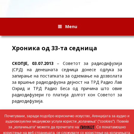
Menu
Хроника од 33-та седница
СКОПЈЕ, 03.07.2013
– Советот за радиодифузија
(СРД) на денешната седница донесе одлука за
запирање на постапката за одземање на дозволата
за вршење радиодифузна дејност на ТРД Радио Лав
Охрид и ТРД Радио Беса од причина што овие
радиодифузери го платија долгот кон Советот за
радиодифузија.
СРД го усвои Извештајот од медиумското
Почитувани, заради подобро корисничко искуство, Агенцијата за аудио и
покривање на изборната кампања за Локалните
аудиовизуелни медиумски услуги користи „колачиња“ ("cookies"). Повеќе
избори во 2013 година.
за „колачињата“ можете да прочитате на
ЛИНКОТ
. Со понатамошно
користење на веб страницата, се сложувате со користење на колачињата.