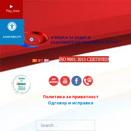
Skip
to
Play_Voice
content
ACCESSIBILITY
Политика за приватност
Одговор и исправка
Search
for: