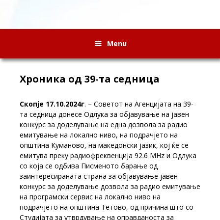
Menu
Хроника од 39-та седница
Скопје 17.10.2024г
. – Советот на Агенцијата на 39-
та седница донесе Одлука за објавување на јавен
конкурс за доделување на една дозвола за радио
емитување на локално ниво, на подрачјето на
општина Куманово, на македонски јазик, кој ќе се
емитува преку радиофреквенција 92.6 МHz и Одлука
со која се одбива Писменото барање од
заинтересираната страна за објавување јавен
конкурс за доделување дозвола за радио емитување
на програмски сервис на локално ниво на
подрачјето на општина Тетово, од причина што со
Студијата за утврдување на оправданоста за