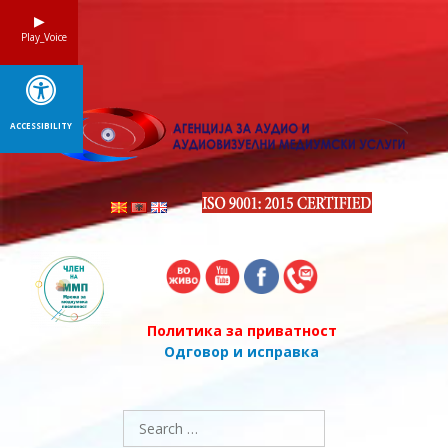
Skip
to
Play_Voice
content
ACCESSIBILITY
Политика за приватност
Одговор и исправка
Search
for: