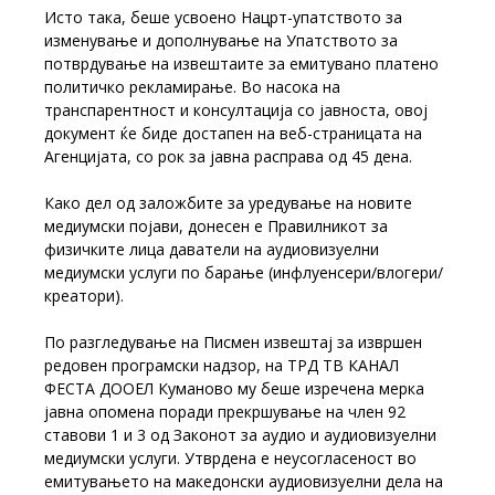
Исто така, беше усвоено Нацрт-упатството за
изменување и дополнување на Упатството за
потврдување на извештаите за емитувано платено
политичко рекламирање. Во насока на
транспарентност и консултација со јавноста, овој
документ ќе биде достапен на веб-страницата на
Агенцијата, со рок за јавна расправа од 45 дена.
Како дел од заложбите за уредување на новите
медиумски појави, донесен е Правилникот за
физичките лица даватели на аудиовизуелни
медиумски услуги по барање (инфлуенсери/влогери/
креатори).
По разгледување на Писмен извештај за извршен
редовен програмски надзор, на ТРД ТВ КАНАЛ
ФЕСТА ДООЕЛ Куманово му беше изречена мерка
јавна опомена поради прекршување на член 92
ставови 1 и 3 од Законот за аудио и аудиовизуелни
медиумски услуги. Утврдена е неусогласеност во
емитувањето на македонски аудиовизуелни дела на