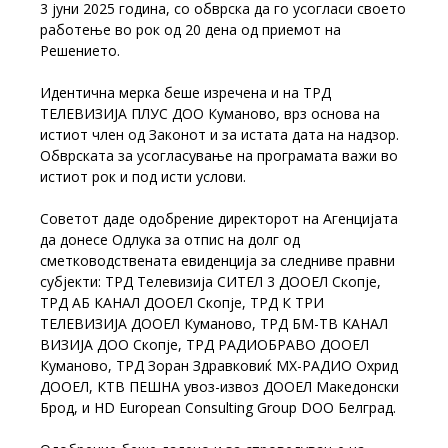
3 јуни 2025 година, со обврска да го усогласи своето
работење во рок од 20 дена од приемот на
Решението.
Идентична мерка беше изречена и на ТРД
ТЕЛЕВИЗИЈА ПЛУС ДОО Куманово, врз основа на
истиот член од Законот и за истата дата на надзор.
Обврската за усогласување на програмата важи во
истиот рок и под исти услови.
Советот даде одобрение директорот на Агенцијата
да донесе Одлука за отпис на долг од
сметководствената евиденција за следниве правни
субјекти: ТРД Телевизија СИТЕЛ 3 ДООЕЛ Скопје,
ТРД АБ КАНАЛ ДООЕЛ Скопје, ТРД К ТРИ
ТЕЛЕВИЗИЈА ДООЕЛ Куманово, ТРД БМ-ТВ КАНАЛ
ВИЗИЈА ДОО Скопје, ТРД РАДИОБРАВО ДООЕЛ
Куманово, ТРД Зоран Здравковиќ МХ-РАДИО Охрид
ДООЕЛ, КТВ ПЕШНА увоз-извоз ДООЕЛ Македонски
Брод, и HD European Consulting Group DОО Белград.