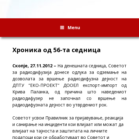
Menu
Хроника од 56-та седница
Скопје, 27.11.2012 –
На денешната седница, Советот
за радиодифузија донесе одлука за одземање на
дозволата за вршење радиодифузна дејност на
ДПТУ “ЕКО-ПРОЕКТ“ ДООЕЛ експорт-импорт од
Крива Паланка, од причина што наведениот
радиодифузер не започнал со вршење на
радиодифузната дејност во утврдениот рок.
Советот усвои Правилник за пријавување, реакција
и санирање на инциденти кои влијаат или можат да
влијаат на тајноста и заштитата на личните
податоци кои се обработуваат во Советот и