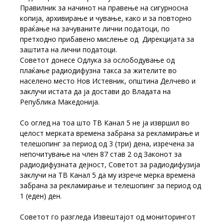
Правилник за начинот на правење на сигурносна
копија, архивирање и чување, како и за повторно
враќање на зачуваните лични податоци, по
претходно прибавено мислење од Дирекцијата за
заштита на лични податоци.
Советот донесе Одлука за ослободување од
плаќање радиодифузна такса за жителите во
населено место Нов Истевник, општина Делчево и
заклучи истата да ја достави до Владата на
Република Македонија.
Со оглед на тоа што ТВ Канал 5 не ја извршил во
целост мерката времена забрана за рекламирање и
телешопинг за период од 3 (три) дена, изречена за
непочитување на член 87 став 2 од Законот за
радиодифузната дејност, Советот за радиодифузија
заклучи на ТВ Канал 5 да му изрече мерка времена
забрана за рекламирање и телешопинг за период од
1 (еден) ден.
Советот го разгледа Извештајот од мониторингот