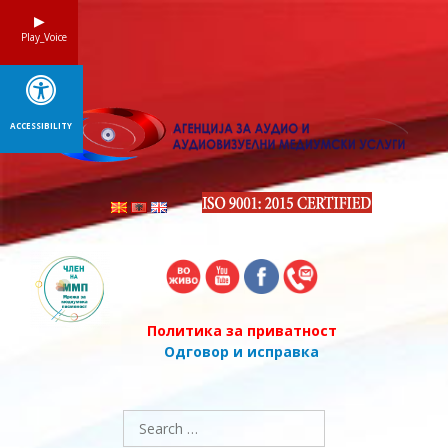
Skip
to
Play_Voice
content
ACCESSIBILITY
Политика за приватност
Одговор и исправка
Search
for: