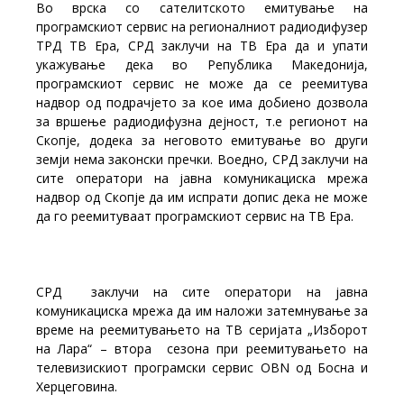
Во врска со сателитското емитување на
програмскиот сервис на регионалниот радиодифузер
ТРД ТВ Ера, СРД заклучи на ТВ Ера да и упати
укажување дека во Република Македонија,
програмскиот сервис не може да се реемитува
надвор од подрачјето за кое има добиено дозвола
за вршење радиодифузна дејност, т.е регионот на
Скопје, додека за неговото емитување во други
земји нема законски пречки. Воедно, СРД заклучи на
сите оператори на јавна комуникациска мрежа
надвор од Скопје да им испрати допис дека не може
да го реемитуваат програмскиот сервис на ТВ Ера.
СРД заклучи на сите оператори на јавна
комуникациска мрежа да им наложи затемнување за
време на реемитувањето на ТВ серијата „Изборот
на Лара“ – втора сезона при реемитувањето на
телевизискиот програмски сервис OBN од Босна и
Херцеговина.