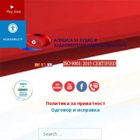
Skip
to
Play_Voice
content
ACCESSIBILITY
Политика за приватност
Одговор и исправка
Search
for: