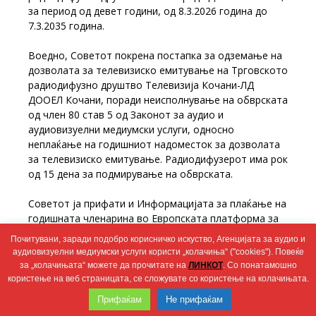
за период од девет години, од 8.3.2026 година до
7.3.2035 година.
Воедно, Советот покрена постапка за одземање на
дозволата за телевизиско емитување на Трговското
радиодифузно друштво Телевизија Кочани-ЛД
ДООЕЛ Кочани, поради неисполнување на обврската
од член 80 став 5 од Законот за аудио и
аудиовизуелни медиумски услуги, односно
неплаќање на годишниот надоместок за дозволата
за телевизиско емитување. Радиодифузерот има рок
од 15 дена за подмирување на обврската.
Советот ја прифати и Информацијата за плаќање на
годишната членарина во Европската платформа за
регулаторни тела (ЕПРА) за 2026 година.
Почитувани, заради подобро корисничко искуство, Агенцијата за аудио и
аудиовизуелни медиумски услуги користи „колачиња“ ("cookies"). Повеќе
за „колачињата“ можете да прочитате на
ЛИНКОТ
. Со понатамошно
користење на веб страницата, се сложувате со користење на колачињата.
Wingaga
Прифаќам
Не прифаќам
provides
2026 © Агенција за аудио и аудиовизуелни медиумски услуги