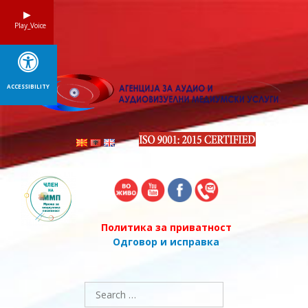
Skip
to
Play_Voice
content
ACCESSIBILITY
Политика за приватност
Одговор и исправка
Search
for: