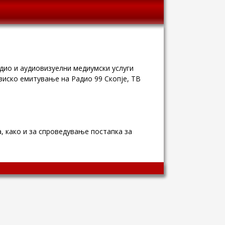
удио и аудиовизуелни медиумски услуги
зиско емитување на Радио 99 Скопје, ТВ
, како и за спроведување постапка за
Wingaga
provides
unique
content
and
entertaining
resources