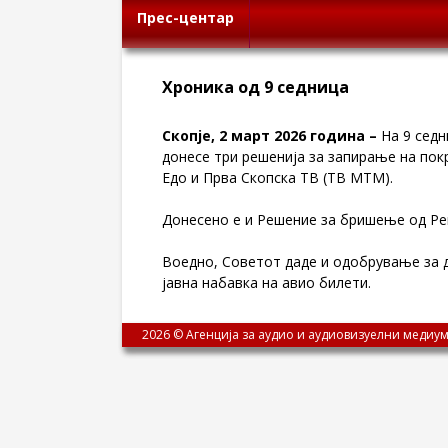
Прес-центар
Хроника од 9 седница
Скопје, 2 март 2026 година –
На 9 седн
донесе три решенија за запирање на пок
Едо и Прва Скопска ТВ (ТВ МТМ).
Донесено е и Решение за бришење од Ре
Воедно, Советот даде и одобрување за д
јавна набавка на авио билети.
2026 © Агенција за аудио и аудиовизуелни медиум