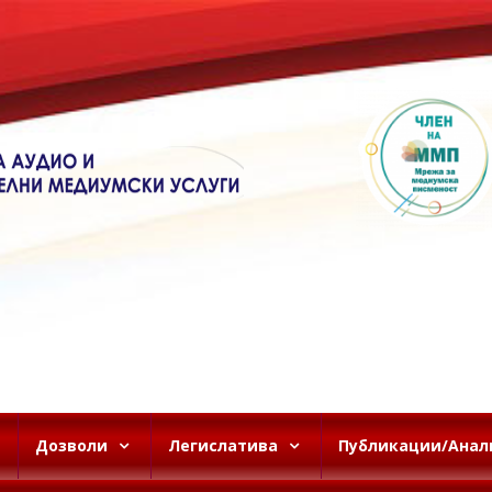
Дозволи
Легислатива
Публикации/Анал