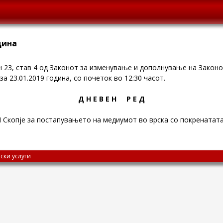
одина
ен 23, став 4 од Законот за изменување и дополнување на Закон
за 23.01.2019 година, со почеток во 12:30 часот.
Д Н Е В Е Н Р Е Д
копје за постапувањето на медиумот во врска со покренатата
ски услуги