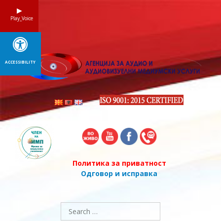
Skip
to
Play_Voice
content
ACCESSIBILITY
Политика за приватност
Одговор и исправка
Search
for: