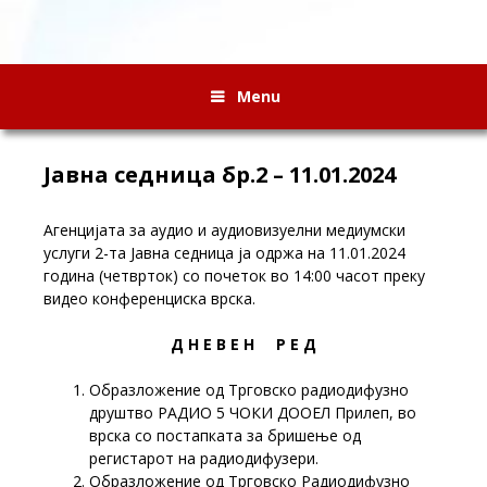
Menu
Јавна седница бр.2 – 11.01.2024
Агенцијата за аудио и аудиовизуелни медиумски
услуги 2-та Јавна седница ја одржа на 11.01.2024
година (четврток) со почеток во 14:00 часот преку
видео конференциска врска.
Д Н Е В Е Н Р Е Д
Образложение од Трговско радиодифузно
друштво РАДИО 5 ЧОКИ ДООЕЛ Прилеп, во
врска со постапката за бришење од
регистарот на радиодифузери.
Образложение од Трговско Радиодифузно