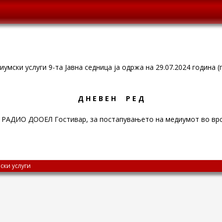
умски услуги 9-та Јавна седница ја одржа на 29.07.2024 година (
Д Н Е В Е Н Р Е Д
АДИО ДООЕЛ Гостивар, за постапувањето на медиумот во врск
ски услуги