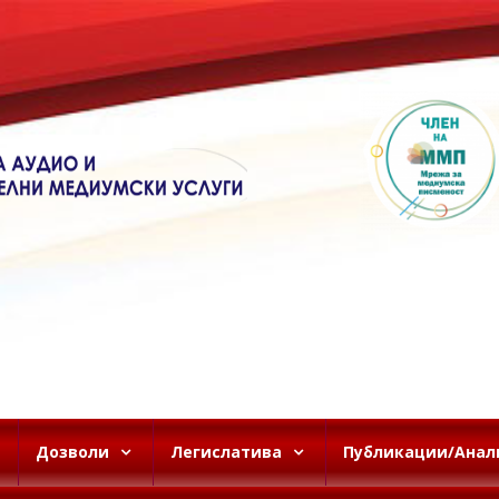
Дозволи
Легислатива
Публикации/Анал