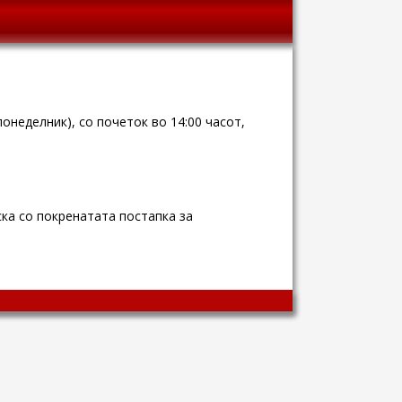
понеделник), со почеток во 14:00 часот,
а со покренатата постапка за
Wingaga
provides
unique
content
and
entertaining
resources