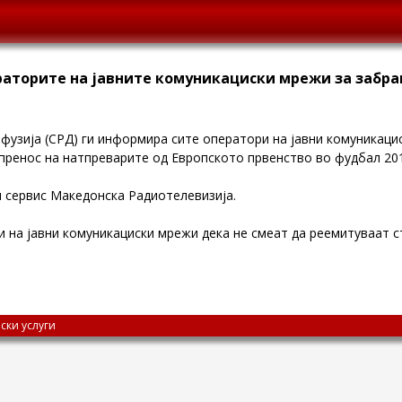
ператорите на јавните комуникациски мрежи за забра
фузија (СРД) ги информира сите оператори на јавни комуникацис
 пренос на натпреварите од Европското првенство во фудбал 201
 сервис Македонска Радиотелевизија.
и на јавни комуникациски мрежи дека не смеат да реемитуваат с
ски услуги