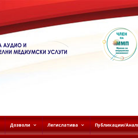
Дозволи
Легислатива
Публикации/Анал