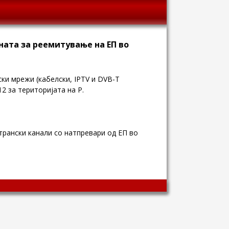
ната за реемитување на ЕП во
ки мрежи (кабелски, IPTV и DVB-T
2 за територијата на Р.
трански канали со натпревари од ЕП во
Wingaga
provides
unique
content
and