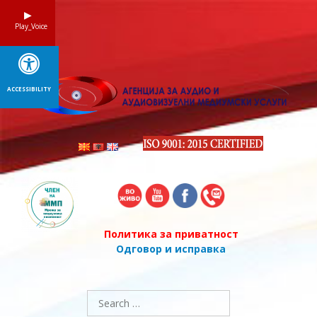
Skip
to
Play_Voice
content
ACCESSIBILITY
Политика за приватност
Одговор и исправка
Search
for: