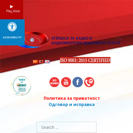
Skip
to
Play_Voice
content
ACCESSIBILITY
Политика за приватност
Одговор и исправка
Search
for: