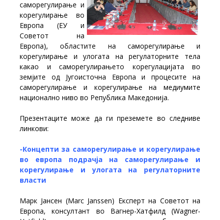
саморегулирање и
корегулирање во
Европа (ЕУ и
Советот на
Европа), областите на саморегулирање и
корегулирање и улогата на регулаторните тела
какао и саморегулирањето корегулацијата во
земјите од Југоисточна Европа и процесите на
саморегулирање и корегулирање на медиумите
национално ниво во Република Македонија.
Презентаците може да ги преземете во следниве
линкови:
-Концепти за саморегулирање и корегулирање
во европа подрачја на саморегулирање и
корегулирање и улогата на регулаторните
власти
Марк Јансен (Marc Janssen) Експерт на Советот на
Европа, консултант во Вагнер-Хатфилд (Wagner-