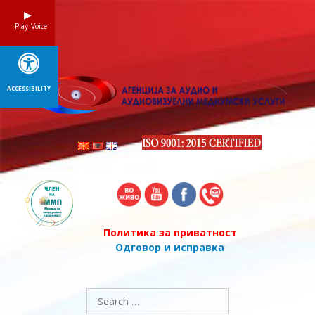
Skip
to
Play_Voice
content
ACCESSIBILITY
Политика за приватност
Одговор и исправка
Search
for: