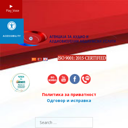
Skip
to
Play_Voice
content
ACCESSIBILITY
Политика за приватност
Одговор и исправка
Search
for: