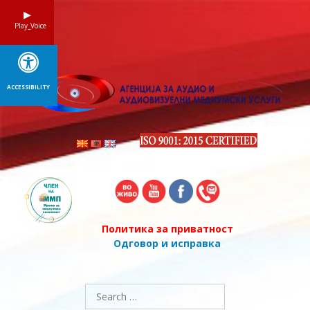
Skip
to
Play_Voice
content
ACCESSIBILITY
Политика за приватност
Одговор и исправка
Search
for: