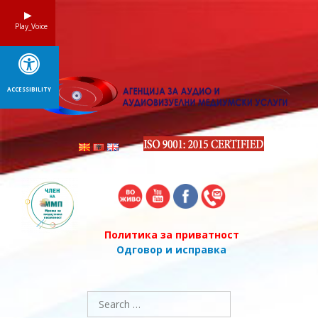
Skip
to
Play_Voice
content
ACCESSIBILITY
Политика за приватност
Одговор и исправка
Search
for: