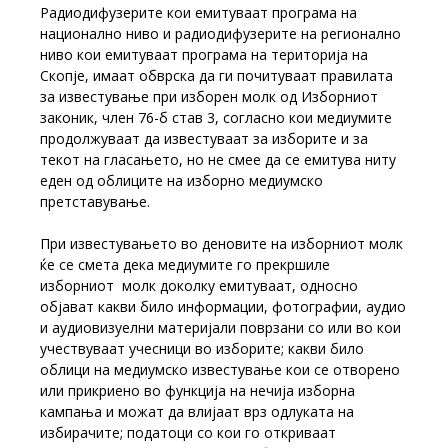
Радиодифузерите кои емитуваат програма на
национално ниво и радиодифузерите на регионално
ниво кои емитуваат програма на територија на
Скопје, имаат обврска да ги почитуваат правилата
за известување при изборен молк од Изборниот
законик, член 76-б став 3, согласно кои медиумите
продолжуваат да известуваат за изборите и за
текот на гласањето, но не смее да се емитува ниту
еден од облиците на изборно медиумско
претставување.
При известувањето во деновите на изборниот молк
ќе се смета дека медиумите го прекршиле
изборниот молк доколку емитуваат, односно
објават какви било информации, фотографии, аудио
и аудиовизуелни материјали поврзани со или во кои
учествуваат учесници во изборите; какви било
облици на медиумско известување кои се отворено
или прикриено во функција на нечија изборна
кампања и можат да влијаат врз одлуката на
избирачите; податоци со кои го откриваат