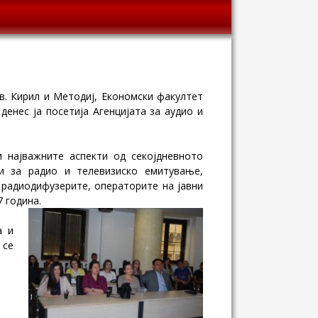
в. Кирил и Методиј, Економски факултет
денес ја посетија Агенцијата за аудио и
 најважните аспекти од секојдневното
и за радио и телевизиско емитување,
радиодифузерите, операторите на јавни
 година.
а и
 се