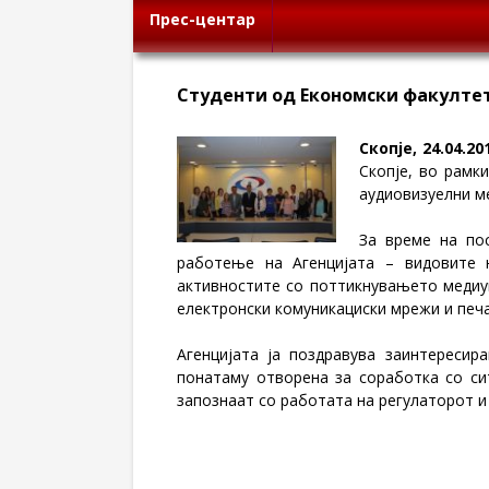
Прес-центар
Студенти од Економски факултет 
Скопје,
24
.0
4
.20
Скопје, во рамк
аудиовизуелни ме
За време на по
работење на Агенцијата – видовите 
активностите со поттикнувањето медиу
електронски комуникациски мрежи и печа
Агенцијата ја поздравува заинтересир
понатаму отворена за соработка со си
запознаат со работата на регулаторот и