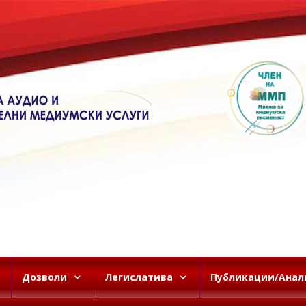
Дозволи
Легислатива
Публикации/Анал