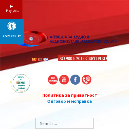
Skip
to
Play_Voice
content
ACCESSIBILITY
Политика за приватност
Одговор и исправка
Search
for: