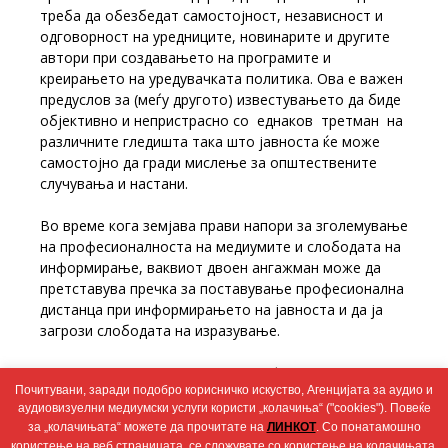
треба да обезбедат самостојност, независност и
одговорност на уредниците, новинарите и другите
автори при создавањето на програмите и
креирањето на уредувачката политика. Ова е важен
предуслов за (меѓу другото) известувањето да биде
објективно и непристрасно со еднаков третман на
различните гледишта така што јавноста ќе може
самостојно да гради мислење за општествените
случувања и настани.
Во време кога земјава прави напори за зголемување
на професионалноста на медиумите и слободата на
информирање, ваквиот двоен ангажман може да
претставува пречка за поставување професионална
дистанца при информирањето на јавноста и да ја
загрози слободата на изразување.
Во врска со ова, Агенцијата ги информираше и
Почитувани, заради подобро корисничко искуство, Агенцијата за аудио и
премиерот Зоран Заев и двете телевизии.
аудиовизуелни медиумски услуги користи „колачиња“ ("cookies"). Повеќе
за „колачињата“ можете да прочитате на
ЛИНКОТ
. Со понатамошно
користење на веб страницата, се сложувате со користење на колачињата.