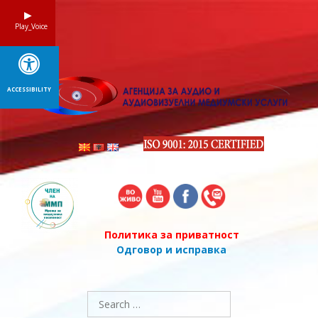
Skip
to
Play_Voice
content
ACCESSIBILITY
Политика за приватност
Одговор и исправка
Search
for: