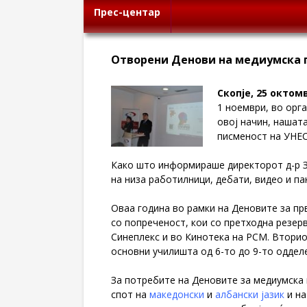
Прес-центар
Отворени Денови на медиумска 
Скопје, 25 октом
1 ноември, во орг
овој начин, нашат
писменост на УНЕ
Како што информираше директорот д-р З
на низа работилници, дебати, видео и п
Оваа година во рамки на Деновите за прв
со попреченост, кои со претходна резер
Синеплекс и во Кинотека на РСМ. Втори
основни училишта од 6-то до 9-то оддел
За потребите на Деновите за медиумска
спот на
македонски
и
албански јазик
и н