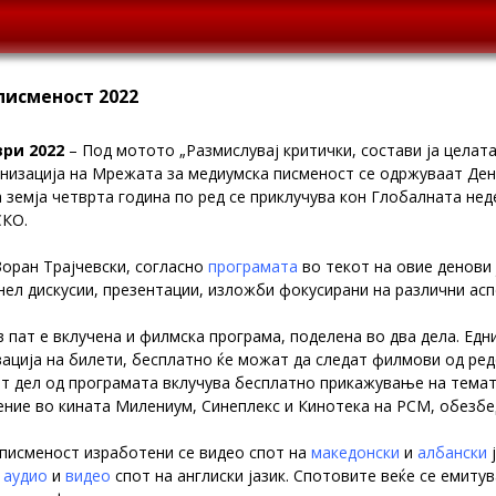
писменост 2022
ври 2022
– Под мотото „Размислувај критички, состави ја целата 
анизација на Мрежата за медиумска писменост се одржуваат Ден
а земја четврта година по ред се приклучува кон Глобалната не
СКО.
оран Трајчевски, согласно
програмата
во текот на овие денови 
анел дискусии, презентации, изложби фокусирани на различни ас
 пат е вклучена и филмска програма, поделена во два дела. Едн
вација на билети, бесплатно ќе можат да следат филмови од ре
от дел од програмата вклучува бесплатно прикажување на тема
ение во кината Милениум, Синеплекс и Кинотека на РСМ, обезбед
 писменост изработени се видео спот на
македонски
и
албански
ј
а
аудио
и
видео
спот на англиски јазик. Спотовите веќе се емитув