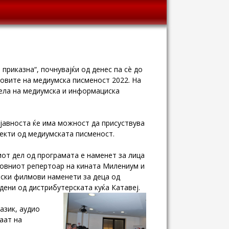
приказна“, почнувајќи од денес па сè до
овите на медиумска писменост 2022. На
дела на медиумска и информациска
јавноста ќе има можност да присуствува
пекти од медиумската писменост.
иот дел од програмата е наменет за лица
довниот репертоар на кината Милениум и
тски филмови наменети за деца од
ени од дистрибутерската куќа Катавеј.
азик, аудио
аат на