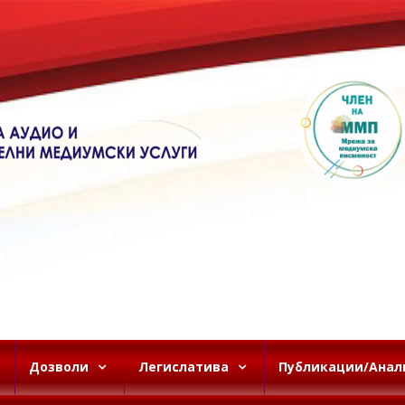
Дозволи
Легислатива
Публикации/Анал