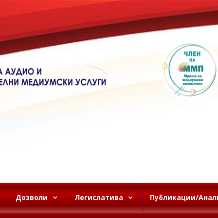
Дозволи
Легислатива
Публикации/Анал