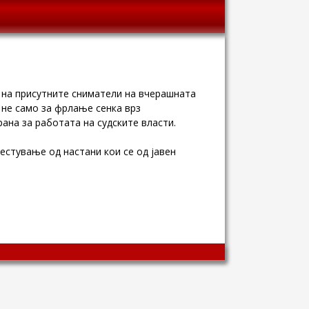
о на присутните сниматели на вчерашната
 не само за фрлање сенка врз
ана за работата на судските власти.
естување од настани кои се од јавен
Wingaga
provides
unique
content
and