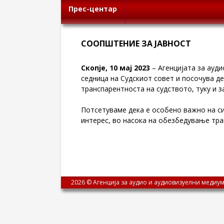
Прес-центар
СООПШТЕНИЕ ЗА ЈАВНОСТ
Скопје, 10
мај 2023
– Агенцијата за ауд
седница на Судскиот совет и посочува д
транспарентноста на судството, туку и 
Потсетуваме дека е особено важно на си
интерес, во насока на обезбедување тра
2026 © Агенција за аудио и аудиовизуелни медиум