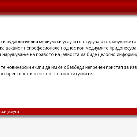
ио и аудиовизуелни медиумски услуги го осудува отстранувањет
ека ваквиот непрофесионален однос кон медиумите придонесува
за нарушување на правото на јавноста да биде целосно информир
те новинарски екипи да им се обезбеди непречен пристап за изв
нспарентност и отчетност на институциите.
ски услуги