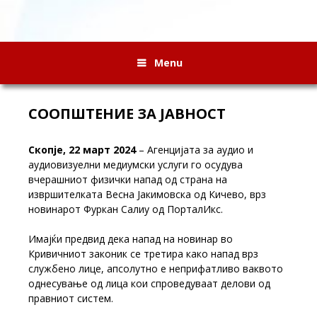
Menu
СООПШТЕНИЕ ЗА ЈАВНОСТ
Скопје
,
22 март 2024
– Агенцијата за аудио и
аудиовизуелни медиумски услуги го осудува
вчерашниот физички напад од страна на
извршителката Весна Јакимовска од Кичево, врз
новинарот Фуркан Салиу од ПорталИкс
.
Имајќи предвид дека напад на новинар во
Кривичниот законик се третира како напад врз
службено лице, апсолутно е неприфатливо ваквото
однесување од лица кои спроведуваат делови од
правниот систем.