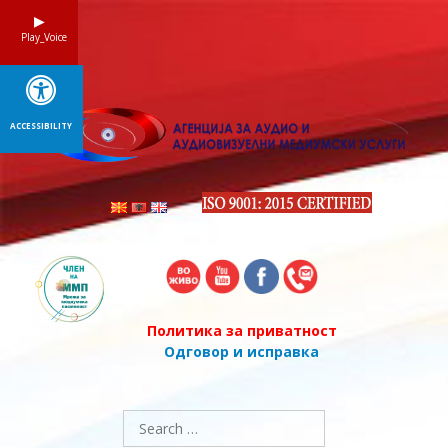
Skip
to
Play_Voice
content
ACCESSIBILITY
Политика за приватност
Одговор и исправка
Search
for: