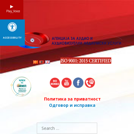
Skip
to
Play_Voice
content
ACCESSIBILITY
Политика за приватност
Одговор и исправка
Search
for: