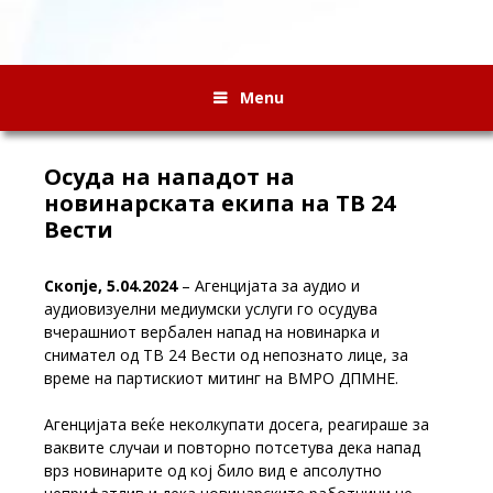
Menu
Осуда на нападот на
новинарската екипа на ТВ 24
Вести
Скопје, 5.04.2024
– Агенцијата за аудио и
аудиовизуелни медиумски услуги го осудува
вчерашниот вербален напад на новинарка и
снимател од ТВ 24 Вести од непознато лице, за
време на партискиот митинг на ВМРО ДПМНЕ.
Агенцијата веќе неколкупати досега, реагираше за
ваквите случаи и повторно потсетува дека напад
врз новинарите од кој било вид е апсолутно