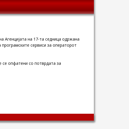
а Агенцијата на 17-та седница одржана
а програмските сервиси за операторот
е се опфатени со потврдата за
Wingaga
provides
unique