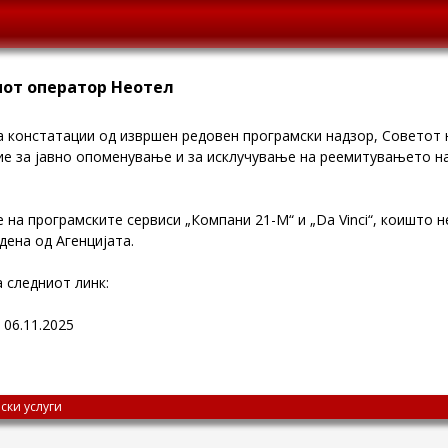
иот оператор Неотел
 констатации од извршен редовен програмски надзор, Советот н
ие за јавно опоменување и за исклучување на реемитувањето н
на програмските сервиси „Компани 21-М“ и „Da Vinci“, коишто н
дена од Агенцијата.
 следниот линк:
 06.11.2025
ски услуги