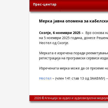
Прес-центар
Мерка јавна опомена за кабелск
Скопје, 6 ноември 2025 –
Врз основа на
на 5 ноември 2025 година, донесе Решен
Неотел од Скопје
.
Мерката е изречена поради реемитување 
регистрација на програмски сервиси изда
Изречената мерка може да се преземе на
Неотел
– (член 141 став 13 од ЗААВМУ) –
2026 © Агенција за аудио и аудиовизуелни медиум