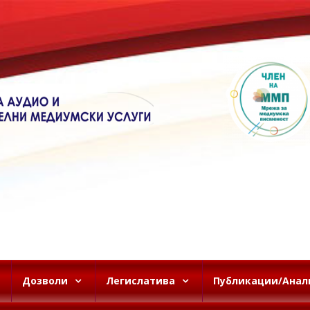
Дозволи
Легислатива
Публикации/Анал