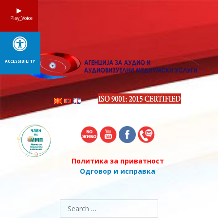
Skip
to
Play_Voice
content
ACCESSIBILITY
Политика за приватност
Одговор и исправка
Search
for: