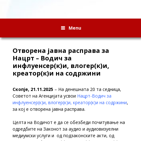
Menu
Отворена јавна расправа за
Нацрт – Водич за
инфлуенсер(к)и, влогер(к)и,
креатор(к)и на содржини
Скопје, 21.11.2025
– На денешната 20 та седница,
Советот на Агенцијата усвои
Нацрт-Водич за
инфлуенсер(к)и, влогер(к)и, креатор(к)и на содржини
,
за кој е отворена јавна расправа
.
Целта на Водичот е да се обезбеди почитување на
одредбите на Законот за аудио и аудиовизуелни
медиумски услуги и од подзаконските акти, од