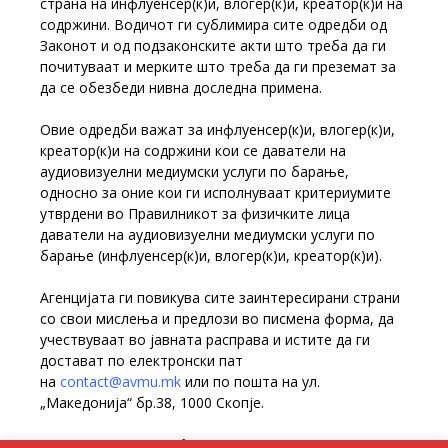
страна на инфлуенсер(к)и, влогер(к)и, креатор(к)и на
содржини. Водичот ги сублимира сите одредби од
Законот и од подзаконските акти што треба да ги
почитуваат и мерките што треба да ги преземат за
да се обезбеди нивна доследна примена.
Овие одредби важат за инфлуенсер(к)и, влогер(к)и,
креатор(к)и на содржини кои се даватели на
аудиовизуелни медиумски услуги по барање,
односно за оние кои ги исполнуваат критериумите
утврдени во Правилникот за физичките лица
даватели на аудиовизуелни медиумски услуги по
барање (инфлуенсер(к)и, влогер(к)и, креатор(к)и).
Агенцијата ги повикува сите заинтересирани страни
со свои мислења и предлози во писмена форма, да
учествуваат во јавната расправа и истите да ги
достават по електронски пат
на
contact@avmu.mk
или по пошта на ул.
„Македонија“ бр.38, 1000 Скопје.
Јавната расправа ќе трае до 22 декември