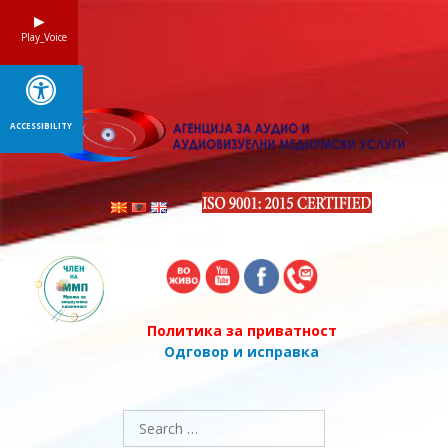
Skip
to
Play_Voice
content
ACCESSIBILITY
Политика за приватност
Одговор и исправка
Search
for: