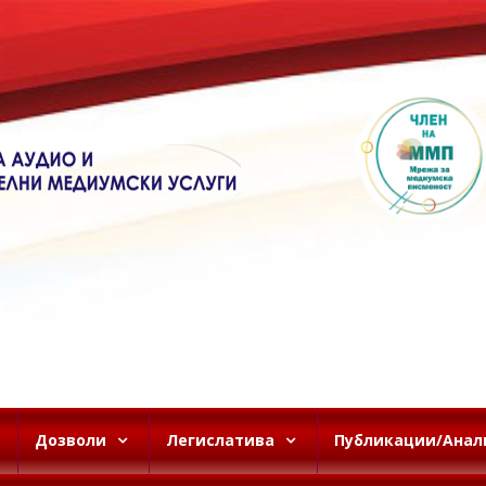
Дозволи
Легислатива
Публикации/Анал