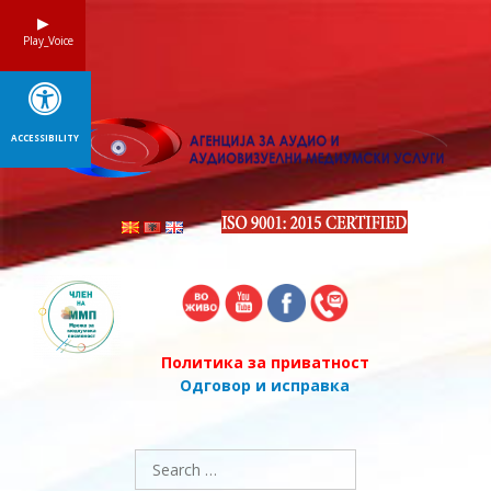
Skip
to
Play_Voice
content
ACCESSIBILITY
Политика за приватност
Одговор и исправка
Search
for: