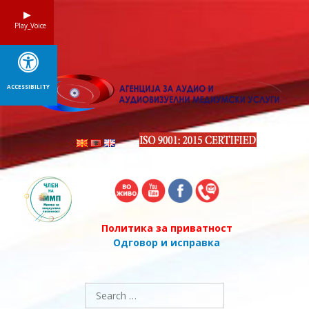
Skip
to
Play_Voice
content
ACCESSIBILITY
Политика за приватност
Одговор и исправка
Search
for: