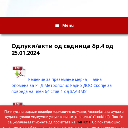
Menu
Oдлуки/акти од седница бр.4 од
25.01.2024
Решение за преземање мерка – јавна
опомена за РТД Метрополис Радио ДОО Скопје за
повреда на член 64 став 1 од ЗААВМУ
Почитувани, заради подобро корисничко искуство, Агенцијата за аудио и
Одлука за промена на сопственичка
аудиовизуелни медиумски услуги користи „колачиња“ ("cookies"). Повеќе
структура на ТРД 24 Вести ДООЕЛ Штип
за „колачињата“ можете да прочитате на
ЛИНКОТ
. Со понатамошно
користење на веб страницата, се сложувате со користење на колачињата.