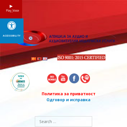
Skip
to
Play_Voice
content
ACCESSIBILITY
Политика за приватност
Одговор и исправка
Search
for: